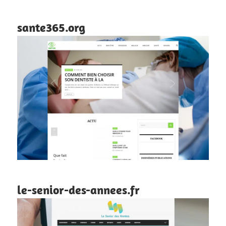
sante365.org
le-senior-des-annees.fr